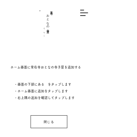
や
​
おとなの寺子屋
常在寺
​
て
ら
こ
ホーム画面に
​常在寺おとなの寺子屋を追加する
・画面の下部にある をタップします
・​ホーム画面に追加をタップします
​・右上隅の追加を確認してタップします
閉じる