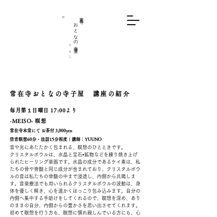
や
​
おとなの寺子屋
常在寺
​
て
ら
こ
常在寺おとなの寺子屋 講座の紹介
毎月第１日曜日 17:00より
-MEISO- 瞑想
常在寺本堂にて お茶付 3
,0
00yen
倍音瞑想60分・法話15分程度
｜講師：YUUNO
音や光にあたたかく包まれる、瞑想のひとときです。
クリスタルボウルは、水晶と宝石•鉱物などを練り焼き上げ
られたヒーリング楽器です。水晶の成分であるケイ素は、私
たちの骨や脊髄と同じ成分が含まれており、クリスタルボウ
ルの音は私たちの骨髄の中まで浸透し、内側から共鳴しま
す。音楽療法でも用いられるクリスタルボウルの波動は、身
体を優しく解き、心を温かくほっこり包み込みます。自分の
内側へ集中する手助けをしてくれるので、瞑想を深め、あり
のままの自分、内側からの豊かさを思い出させてくれます。
初めて瞑想を行う方も、瞑想に慣れ親しんでいる方にも、心