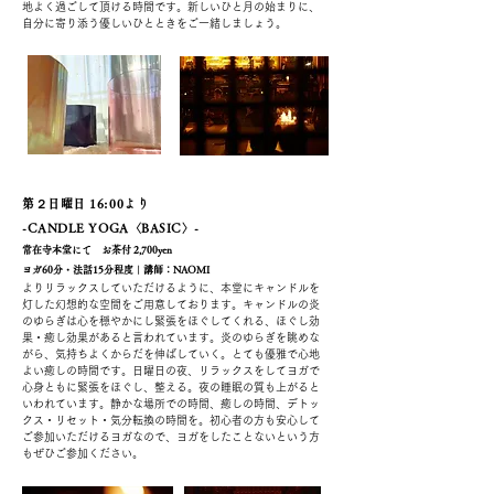
地よく過ごして頂ける時間です。
新しいひと月の始まりに、
自分に寄り添う優しいひとときをご一緒しましょう。
第２日曜日 16:00より
-CANDLE YOGA〈BASIC〉
-
常在寺本堂にて
お茶付 2
,7
00yen
ヨガ60分・法話15
分程度｜
講師：NAOMI
よりリラックスしていただけるように、本堂にキャンドルを
灯した幻想的な空間をご用意しております。キャンドルの炎
のゆらぎは心を穏やかにし緊張をほぐしてくれる、ほぐし効
果・癒し効果があると言われています。炎のゆらぎを眺めな
がら、気持ちよくからだを伸ばしていく。とても優雅で心地
よい癒しの時間です。日曜日の夜、リラックスをしてヨガで
心身ともに緊張をほぐし、整える。夜の睡眠の質も上がると
いわれています。静かな場所での時間、癒しの時間、デトッ
クス・リセット・気分転換の時間を。初心者の方も安心して
ご参加いただけるヨガなので、ヨガをしたことないという方
もぜひご参加ください。