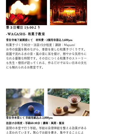
第３
日曜日 15:00より
-WAGASHI- 和菓子教室
常在寺地下庭園前にて
材料費・2個用容器込
3
,6
00yen
和菓子づくり90分・法話15分程度｜講師：Mayumi
お寺の庭園を眺めながら、季節を楽しむ和菓子づくりです。
庭園で流れる水の音・風の音に耳を傾け、
穏やかな気持ちに
なれる優雅な時間です。その日につくる和菓子のストーリー
も先生・僧侶が語ってくれる、作るだけではない日本の文化
にも触れられるお教室です。
第３
日曜日 15
:00より
-SYAKYO- 写経
常在寺本堂にて
写経用紙込み 2,000yen
法話15分程度・写経60-90分｜講師：風間・飯室
昼間の本堂で行う写経。写経は
自律神経を整える効果がある
と言われています。無心でお経を書き、集中することによ