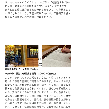
り、モヤモヤ・イライラなど、”ネガティブを整理する”"
静か
に自分と向き合える時間を過ごす”ということができます。
書きおわる頃には心身ともに浄化されていく、心を整えるこ
とができるでしょう。
正座が苦手な方へは、正座椅子や
机・
椅子もご用意するのでお申し付けください。
第４日曜日 16:00より・18:00より
-CANDLE YOGA〈RELAX〉
-
常在寺本堂にて
お茶付 2
,7
00yen
ヨガ60分・法話15
分程度｜
講師：YOKO・CHIAKI
よりリラックスしていただけるように、本堂にキャンドルを
灯した幻想的な空間をご用意しております。キャンドルの炎
のゆらぎは心を穏やかにし緊張をほぐしてくれる、ほぐし効
果・癒し効果があると言われています。炎のゆらぎを眺めな
がら、気持ちよくからだを伸ばしていく。とても優雅で心地
よい癒しの時間です。日曜日の夜、リラックスをしてヨガで
心身ともに緊張をほぐし、整える。夜の睡眠の質も上がると
いわれています。静かな場所での時間、癒しの時間、デトッ
クス・リセット・気分転換の時間を。初心者の方も安心して